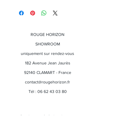
Vendue avec le support / trépied
métallique.
ROUGE HORIZON
SHOWROOM
uniquement sur rendez-vous
182 Avenue Jean Jaurès
92140 CLAMART - France
contact@rougehorizon.fr
Tél :
06 62 43 03 80
Conditions générales de vente
Politique de retour